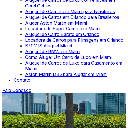
Aluguel de Carros de Luxo Conversíveis em
Coral Gables
Aluguel de Carros em Miami para Brasileiros
Aluguel de Carros em Orlando para Brasileiros
Alugar Aston Martin em Miami
Locadora de Super Carros em Miami
Aluguel de Carro Barato em Orlando
Locadora de Carros para Filmagens em Orlando
BMW I8 Aluguel Miami
Aluguel de BMW em Miami
Como Alugar Um Carro de Luxo em Miami
Aluguel de Carros de Luxo para Casamento em
Miami
Aston Martin DB5 para Alugar em Miami
Contato
Fale Conosco