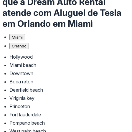
que a Dream Auto Rental
atende com Aluguel de Tesla
em Orlando em Miami
Miami
Orlando
Hollywood
Miami beach
Downtown
Boca raton
Deerfield beach
Viriginia key
Princeton
Fort lauderdale
Pompano beach
West palm beach