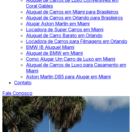
Aluguel de Carros de Luxo Conversíveis em
Coral Gables
Aluguel de Carros em Miami para Brasileiros
Aluguel de Carros em Orlando para Brasileiros
Alugar Aston Martin em Miami
Locadora de Super Carros em Miami
Aluguel de Carro Barato em Orlando
Locadora de Carros para Filmagens em Orlando
BMW I8 Aluguel Miami
Aluguel de BMW em Miami
Como Alugar Um Carro de Luxo em Miami
Aluguel de Carros de Luxo para Casamento em
Miami
Aston Martin DB5 para Alugar em Miami
Contato
Fale Conosco