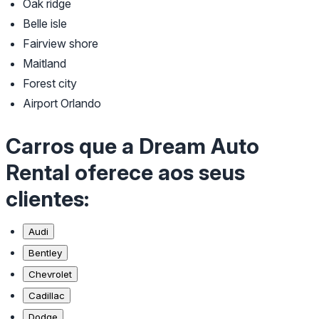
Oak ridge
Belle isle
Fairview shore
Maitland
Forest city
Airport Orlando
Carros que a Dream Auto
Rental oferece aos seus
clientes:
Audi
Bentley
Chevrolet
Cadillac
Dodge