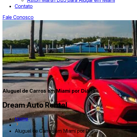
Aston Martin DB5 para Alugar em Miami
Contato
Fale Conosco
Aluguel de Carros em Miami por Diária
Dream Auto Rental
Home
Aluguel de Carros em Miami por Diária