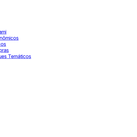
ami
onômicos
cos
pras
ques Temáticos