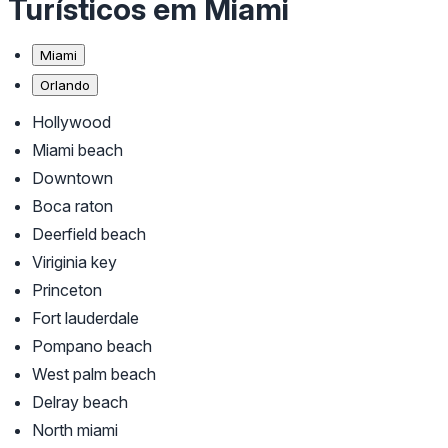
Turísticos em Miami
Miami
Orlando
Hollywood
Miami beach
Downtown
Boca raton
Deerfield beach
Viriginia key
Princeton
Fort lauderdale
Pompano beach
West palm beach
Delray beach
North miami