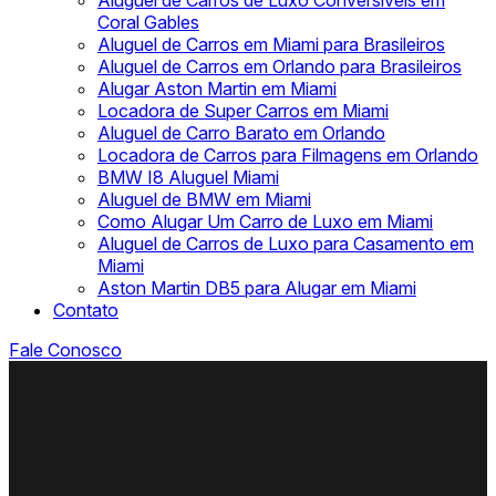
Aluguel de Carros de Luxo Conversíveis em
Coral Gables
Aluguel de Carros em Miami para Brasileiros
Aluguel de Carros em Orlando para Brasileiros
Alugar Aston Martin em Miami
Locadora de Super Carros em Miami
Aluguel de Carro Barato em Orlando
Locadora de Carros para Filmagens em Orlando
BMW I8 Aluguel Miami
Aluguel de BMW em Miami
Como Alugar Um Carro de Luxo em Miami
Aluguel de Carros de Luxo para Casamento em
Miami
Aston Martin DB5 para Alugar em Miami
Contato
Fale Conosco