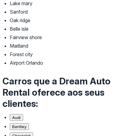
Lake mary
Sanford
Oak ridge
Belle isle
Fairview shore
Maitland
Forest city
Airport Orlando
Carros que a Dream Auto
Rental oferece aos seus
clientes:
Audi
Bentley
Chevrolet