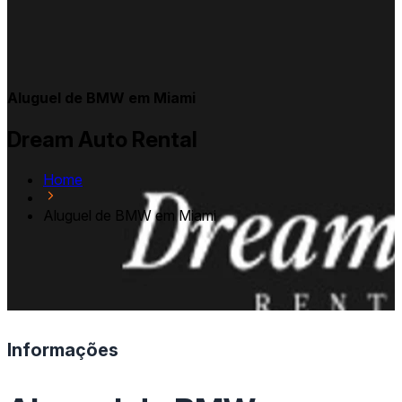
Aluguel de BMW em Miami
Dream Auto Rental
Home
Aluguel de BMW em Miami
Informações