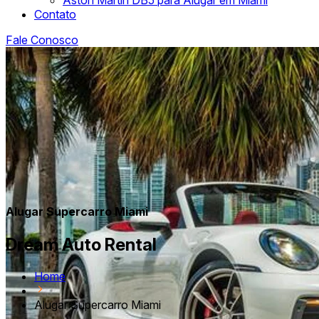
Aston Martin DB5 para Alugar em Miami
Contato
Fale Conosco
Alugar Supercarro Miami
Dream Auto Rental
Home
Alugar Supercarro Miami