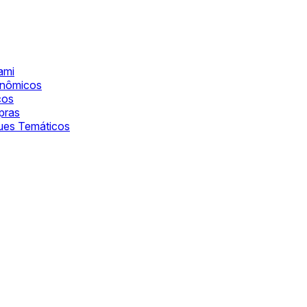
ami
onômicos
cos
pras
ques Temáticos