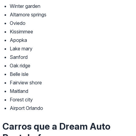
Winter garden
Altamore springs
Oviedo
Kissimmee
Apopka
Lake mary
Sanford
Oak ridge
Belle isle
Fairview shore
Maitland
Forest city
Airport Orlando
Carros que a Dream Auto