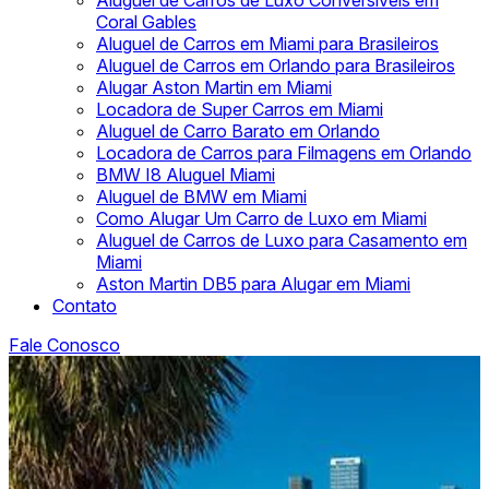
Aluguel de Carros de Luxo Conversíveis em
Coral Gables
Aluguel de Carros em Miami para Brasileiros
Aluguel de Carros em Orlando para Brasileiros
Alugar Aston Martin em Miami
Locadora de Super Carros em Miami
Aluguel de Carro Barato em Orlando
Locadora de Carros para Filmagens em Orlando
BMW I8 Aluguel Miami
Aluguel de BMW em Miami
Como Alugar Um Carro de Luxo em Miami
Aluguel de Carros de Luxo para Casamento em
Miami
Aston Martin DB5 para Alugar em Miami
Contato
Fale Conosco