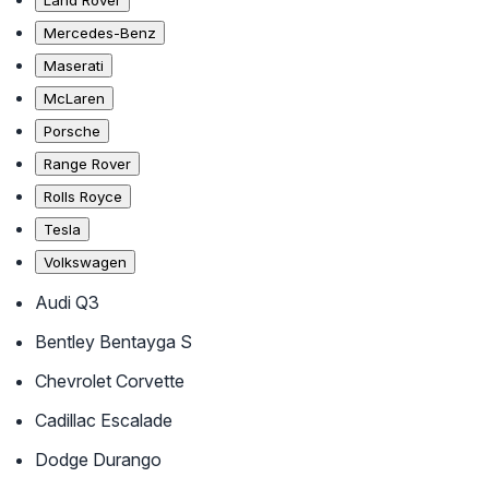
Land Rover
Mercedes-Benz
Maserati
McLaren
Porsche
Range Rover
Rolls Royce
Tesla
Volkswagen
Audi Q3
Bentley Bentayga S
Chevrolet Corvette
Cadillac Escalade
Dodge Durango