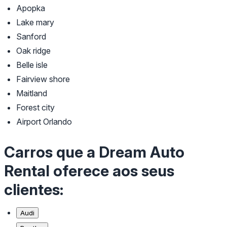
Apopka
Lake mary
Sanford
Oak ridge
Belle isle
Fairview shore
Maitland
Forest city
Airport Orlando
Carros que a Dream Auto
Rental oferece aos seus
clientes:
Audi