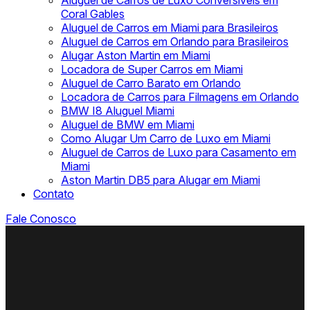
Aluguel de Carros de Luxo Conversíveis em
Coral Gables
Aluguel de Carros em Miami para Brasileiros
Aluguel de Carros em Orlando para Brasileiros
Alugar Aston Martin em Miami
Locadora de Super Carros em Miami
Aluguel de Carro Barato em Orlando
Locadora de Carros para Filmagens em Orlando
BMW I8 Aluguel Miami
Aluguel de BMW em Miami
Como Alugar Um Carro de Luxo em Miami
Aluguel de Carros de Luxo para Casamento em
Miami
Aston Martin DB5 para Alugar em Miami
Contato
Fale Conosco