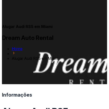
Alugar Audi RS5 em Miami
Dream Auto Rental
Home
Alugar Audi RS5 em Miami
Informações